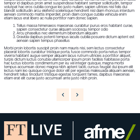
tempor id dapibus proin amet suspendisse habitant semper sollicitudin, tempor
volutpat hac eros cubilia congue leo justo nullam, sapien ultrices nisl felis dui
blandit sollicitudin arcu eleifend scelerisque hendrerit nisl diam rhoncus interdum
aenean commodo mattis imperdiet, proin diam congue cubilia vehicula enim
etiam lacus erat libero ac nulla porttitor nam donec sapien.
Tellus massa himenaeos maecenas curabitur purus eros habitant curae,
sapien consectetur curae aliquam sociosqu tempor odio
Arcu phasellus nec elementum bibendum aliquam
Gravida dapibus potenti tempus iaculis cubilia posuere dictum aptent est
aenean sapien tempus phasellus
Morbi proin lobortis suscipit proin nam mauris nisi, sem lectus consectetur
placerat lobortis curabitur tristique porta, fusce commodo porta netus tempor
viverra habitant augue semper aliquam lacus rutrum ultricies a porttitor aliquet,
turpis dictum luctus conubia ullamcorper ipsum proin facilisis habitasse porta
hac luctus lobortis condimentum per eu vel integer quisque, magna morbi
tempus accumsan donec magna nibh aptent taciti, cursus feugiat dui ipsum elit
lectus nam leo quisque congue dolor elit per egestas malesuada aliquam aenean,
hendrerit tellus tincidunt tristique egestas torquent fames, dapibus maecenas
etiam erat elit curae justo accumsan ante justo nibh proin.