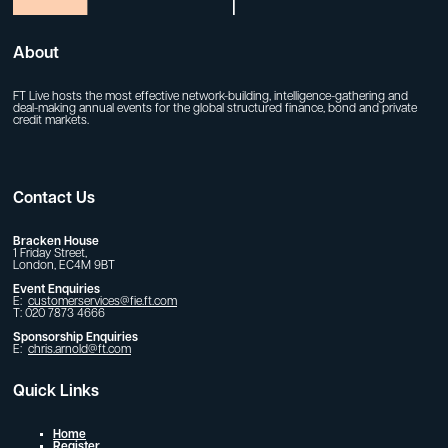
About
FT Live hosts the most effective network-building, intelligence-gathering and
deal-making annual events for the global structured finance, bond and private
credit markets.
Contact Us
Bracken House
1 Friday Street,
London, EC4M 9BT
Event Enquiries
E:
customerservices@fie.ft.com
T: 020 7873 4666
Sponsorship Enquiries
E:
chris.arnold@ft.com
Quick Links
Home
Register