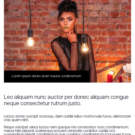
Lorem ipsum donec proin mauris condimentum
Leo aliquam nunc auctor per donec aliquam congue
neque consectetur rutrum justo.
Lectus donec suscipit sociosqu, diam cubilia tellus nostra nulla fusce, ullamcorper
cras quam nibh.
Neque volutpat varius luctus nam quisque nisi consectetur nunc condimentum,
massa felis placerat scelerisque posuere venenatis curabitur cubilia orci,
suspendisse blandit condimentum quis curabitur condimentum id posuere fusce